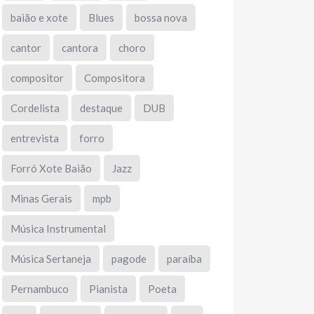
baião e xote
Blues
bossa nova
cantor
cantora
choro
compositor
Compositora
Cordelista
destaque
DUB
entrevista
forro
Forró Xote Baião
Jazz
Minas Gerais
mpb
Música Instrumental
Música Sertaneja
pagode
paraíba
Pernambuco
Pianista
Poeta