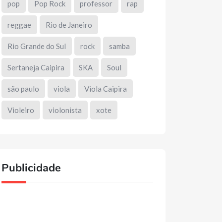
pop
Pop Rock
professor
rap
reggae
Rio de Janeiro
Rio Grande do Sul
rock
samba
Sertaneja Caipira
SKA
Soul
são paulo
viola
Viola Caipira
Violeiro
violonista
xote
Publicidade