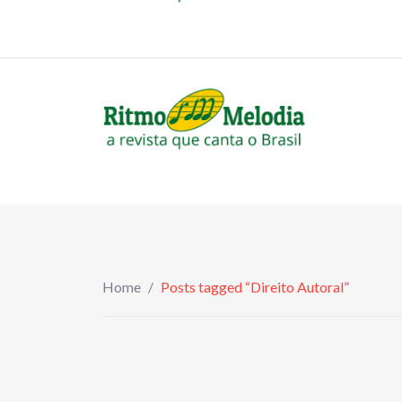
to
revistaritmomelodia@gmail.com
content
Home
/
Posts tagged “Direito Autoral”