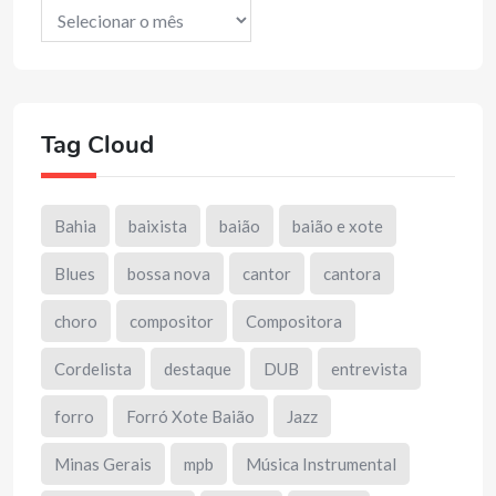
Arquivos
Tag Cloud
Bahia
baixista
baião
baião e xote
Blues
bossa nova
cantor
cantora
choro
compositor
Compositora
Cordelista
destaque
DUB
entrevista
forro
Forró Xote Baião
Jazz
Minas Gerais
mpb
Música Instrumental