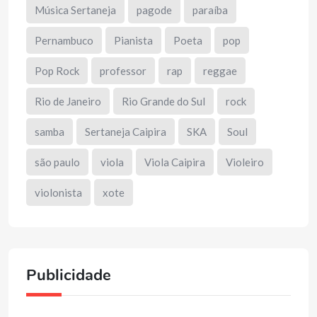
Música Sertaneja
pagode
paraíba
Pernambuco
Pianista
Poeta
pop
Pop Rock
professor
rap
reggae
Rio de Janeiro
Rio Grande do Sul
rock
samba
Sertaneja Caipira
SKA
Soul
são paulo
viola
Viola Caipira
Violeiro
violonista
xote
Publicidade